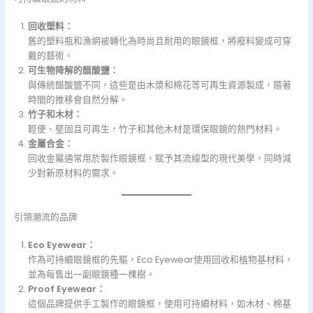
回收塑料：
舊的塑料瓶和漁網被轉化為時尚且耐用的眼鏡框，將廢料變成可穿
戴的藝術。
可生物降解的醋酸鹽：
與傳統醋酸鹽不同，這些是由木漿和棉花等可再生資源製成，隨著
時間的推移會自然分解。
竹子和木材：
輕便、堅固且可再生，竹子和其他木材是環保眼鏡的熱門材料。
金屬合金：
回收金屬通常用於製作眼鏡框，賦予其流線型的現代美學，同時減
少對新原材料的需求。
引領潮流的品牌
Eco Eyewear：
作為可持續眼鏡框的先驅，Eco Eyewear使用回收和植物基材料，
並為每售出一副眼鏡種一棵樹。
Proof Eyewear：
這個品牌提供手工製作的眼鏡框，使用可持續材料，如木材、棉基