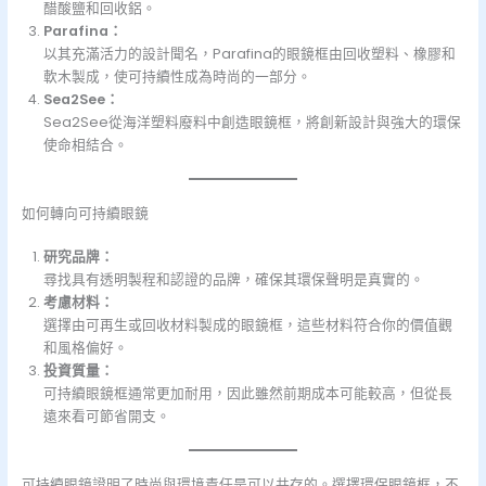
醋酸鹽和回收鋁。
Parafina：
以其充滿活力的設計聞名，Parafina的眼鏡框由回收塑料、橡膠和
軟木製成，使可持續性成為時尚的一部分。
Sea2See：
Sea2See從海洋塑料廢料中創造眼鏡框，將創新設計與強大的環保
使命相結合。
如何轉向可持續眼鏡
研究品牌：
尋找具有透明製程和認證的品牌，確保其環保聲明是真實的。
考慮材料：
選擇由可再生或回收材料製成的眼鏡框，這些材料符合你的價值觀
和風格偏好。
投資質量：
可持續眼鏡框通常更加耐用，因此雖然前期成本可能較高，但從長
遠來看可節省開支。
可持續眼鏡證明了時尚與環境責任是可以共存的。選擇環保眼鏡框，不