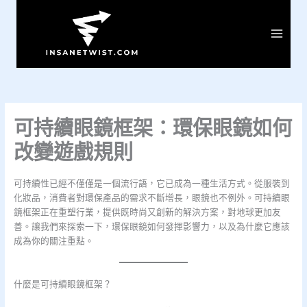
Skip
to
content
Main
Menu
可持續眼鏡框架：環保眼鏡如何
改變遊戲規則
可持續性已經不僅僅是一個流行語，它已成為一種生活方式。從服裝到
化妝品，消費者對環保產品的需求不斷增長，眼鏡也不例外。可持續眼
鏡框架正在重塑行業，提供既時尚又創新的解決方案，對地球更加友
善。讓我們來探索一下，環保眼鏡如何發揮影響力，以及為什麼它應該
成為你的關注重點。
什麼是可持續眼鏡框架？