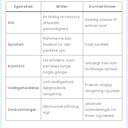
Egenskab
Briller
Kontaktlinser
En dristig accessory;
Usynlig; passer til
Stil
afspejler
enhver look
personlighed
Rammerne kan
Synsfelt
blokere for det
Fuldt synsfelt
perifere syn
Let at bære, men
Letvægt men kan
Komfort
kan føles tunge
forårsage tørhed
nogle gange
Lavt vedligehold,
Kræver daglig
Vedligeholdelse
lejlighedsvis
rengøring og pleje
rengøring
Løbende
Økonomisk på lang
Omkostninger
omkostninger for
sigt
linser og væske