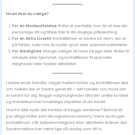
Hvad skal du vælge?
For en Modeudtalelse:
Briller er perfekte, hvis du vil vise din
personlige stil og tilføje flair til din daglige påklædning.
For en Aktiv Livsstil:
Kontaktlinser er bedre for dem, der er
på farten, især hvis du nyder sport eller udendørsaktiviteter.
For Alsidighed:
Mange vælger at have begge dele. Briller til
arbejde eller hjemmet, og kontaktlinser til specielle
lejligheder eller fysiske aktiviteter.
I sidste ende handler valget mellem briller og kontaktlinser ikke
om, hvilken der er bedre generelt – det handler om, hvad der
er bedre for dig. Begge valgmuligheder tilbyder unikke fordele
og imødekommer forskellige aspekter af din livsstil.
Hvorfor ikke nyde det bedste af begge verdener? Behold et
par stilige briller som din signaturaccessory, mens du bruger
kontaktlinser, når bekvemmelighed eller aktiviteter kræver det.
Synskorrektion bør være lige så alsidig som dit liv.