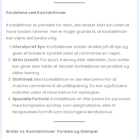
Fordelene ved Kontaktlinser
Kontaktlinser er perfekte for dem, der ønsker klart syn uden at
have fysiske rammer. Her er nogle grunde til, at kontaktlinser
kan være det bedre valg:
Uforstyrret Syn:
Kontaktlinser sidder direkte på dit øje og
giver et bredere synsfelt uden at rammerne er i vejen.
Aktiv Livsstil:
For sport, træning eller aktiviteter, hvor briller
kan glide eller falde af, tilbyder kontaktlinser en praktisk og
sikker løsning.
Stilfrihed:
Med kontaktlinser er der ikke behov for at
matche rammerne til din påklædning. Du kan også bære
solbriller uden at have behov for styrkeglas.
Specielle Forhold:
Kontaktlinser er ofte bedre for personer
med komplekse synsfejl, som astigmatisme, eller til
terapeutiske formål som at korrigere keratokonus.
Briller vs. Kontaktlinser: Fordele og Ulemper