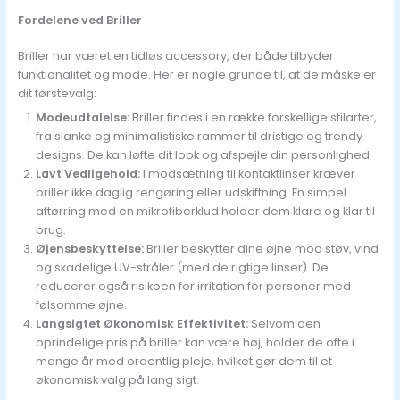
Fordelene ved Briller
Briller har været en tidløs accessory, der både tilbyder
funktionalitet og mode. Her er nogle grunde til, at de måske er
dit førstevalg:
Modeudtalelse:
Briller findes i en række forskellige stilarter,
fra slanke og minimalistiske rammer til dristige og trendy
designs. De kan løfte dit look og afspejle din personlighed.
Lavt Vedligehold:
I modsætning til kontaktlinser kræver
briller ikke daglig rengøring eller udskiftning. En simpel
aftørring med en mikrofiberklud holder dem klare og klar til
brug.
Øjensbeskyttelse:
Briller beskytter dine øjne mod støv, vind
og skadelige UV-stråler (med de rigtige linser). De
reducerer også risikoen for irritation for personer med
følsomme øjne.
Langsigtet Økonomisk Effektivitet:
Selvom den
oprindelige pris på briller kan være høj, holder de ofte i
mange år med ordentlig pleje, hvilket gør dem til et
økonomisk valg på lang sigt.